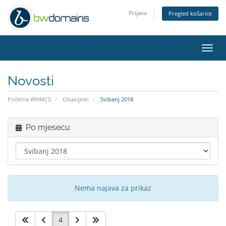
Prijava
Pregled košarice
Toggl
navig
Novosti
Početna WHMCS
Obavijesti
Svibanj 2018
Po mjesecu
Nema najava za prikaz
4